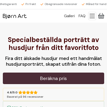
garanti
Fri frakt
Obegränsade revisioner
Målad för hand
Galleri
FAQ
Specialbeställda porträtt av
husdjur från ditt favoritfoto
Fira ditt älskade husdjur med ett handmålat
husdjursporträtt, skapat utifrån dina foton.
Beräkna pris
4.8/5.0
Baserat på 96 recensioner